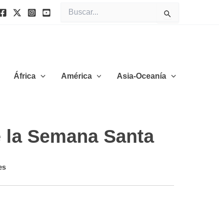
Buscar
por:
África
América
Asia-Oceanía
 la Semana Santa
es