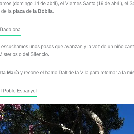
mos (domingo 14 de abril), el Viernes Santo (19 de abril), el 
o de la
plaza de la Bòbila
.
n Badalona
e escuchamos unos pasos que avanzan y la voz de un niño cant
isterios o del Silencio.
nta María
y recorre el barrio Dalt de la Vila para retornar a la mi
el Poble Espanyol