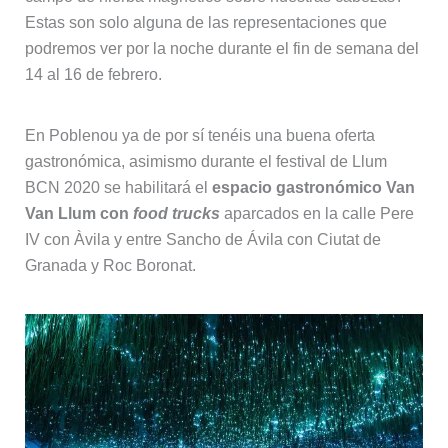
Estas son solo alguna de las representaciones que
podremos ver por la noche durante el fin de semana del
14 al 16 de febrero.
En Poblenou ya de por sí tenéis una buena oferta
gastronómica, asimismo durante el festival de Llum
BCN 2020 se habilitará el
espacio gastronómico Van
Van Llum con
food trucks
aparcados en la calle Pere
IV con Àvila y entre Sancho de Ávila con Ciutat de
Granada y Roc Boronat.