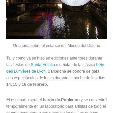
Una luna sobre el estanco del Museo del Diseño
Tal y como ya se hizo en ediciones anteriores durante
las fiestas de
Santa Eulalia
o emulando la clásica
Fête
des Lumières de Lyon
, Barcelona se pondrá de gala
con espectáculos de luces durante la noche de los días
14, 15 y 16 de febrero.
El escenario será el
barrio de Poblenou
y se convertirá
temporalmente en un laboratorio para artistas de todo el
mundo exponiendo sus obras de luces. Las nuevas