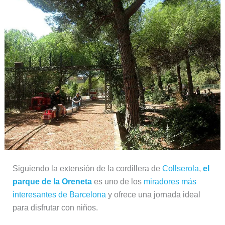
Siguiendo la extensión de la cordillera de
Collserola
,
el
parque de la Oreneta
es uno de los
miradores más
interesantes de Barcelona
y ofrece una jornada ideal
para disfrutar con niños.