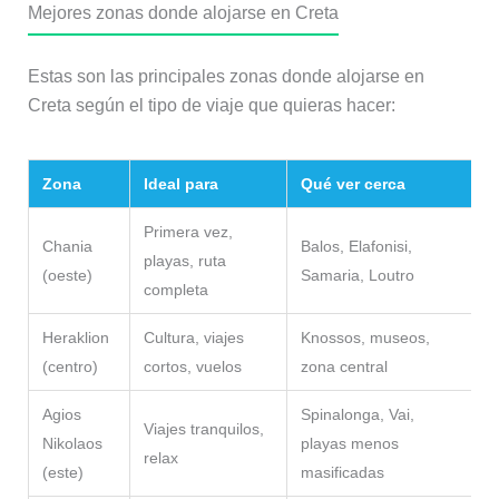
Mejores zonas donde alojarse en Creta
Estas son las principales zonas donde alojarse en
Creta según el tipo de viaje que quieras hacer:
Zona
Ideal para
Qué ver cerca
A
Primera vez,
Chania
Balos, Elafonisi,
M
playas, ruta
(oeste)
Samaria, Loutro
c
completa
Heraklion
Cultura, viajes
Knossos, museos,
M
(centro)
cortos, vuelos
zona central
p
Agios
Spinalonga, Vai,
Viajes tranquilos,
M
Nikolaos
playas menos
relax
r
(este)
masificadas