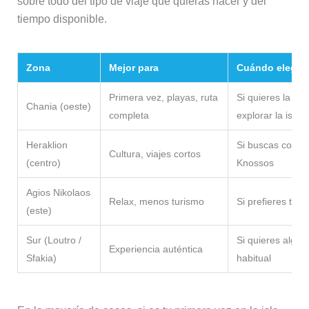
sobre todo del tipo de viaje que quieras hacer y del
tiempo disponible.
Zona
Mejor para
Cuándo elegirl
Primera vez, playas, ruta
Si quieres la me
Chania (oeste)
completa
explorar la isla
Heraklion
Si buscas comod
Cultura, viajes cortos
(centro)
Knossos
Agios Nikolaos
Relax, menos turismo
Si prefieres tra
(este)
Sur (Loutro /
Si quieres algo e
Experiencia auténtica
Sfakia)
habitual