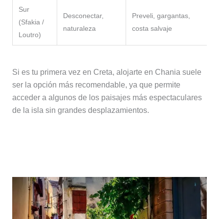
Sur
Desconectar,
Preveli, gargantas,
A
(Sfakia /
naturaleza
costa salvaje
i
Loutro)
Si es tu primera vez en Creta, alojarte en Chania suele
ser la opción más recomendable, ya que permite
acceder a algunos de los paisajes más espectaculares
de la isla sin grandes desplazamientos.
Alojarse en Chania: la mejor zona si
es tu primera vez en Creta