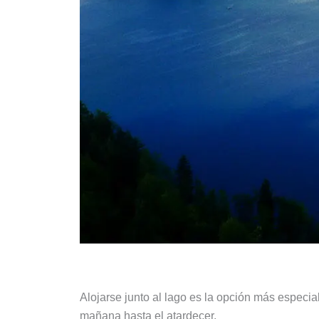
Alojarse junto al lago es la opción más especial
mañana hasta el atardecer.