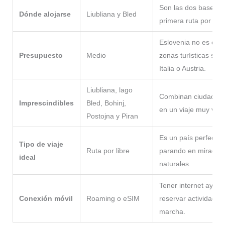
Son las dos bases m
Dónde alojarse
Liubliana y Bled
primera ruta por el p
Eslovenia no es esp
Presupuesto
Medio
zonas turísticas se 
Italia o Austria.
Liubliana, lago
Combinan ciudad, na
Imprescindibles
Bled, Bohinj,
en un viaje muy vari
Postojna y Piran
Es un país perfecto 
Tipo de viaje
Ruta por libre
parando en miradore
ideal
naturales.
Tener internet ayud
Conexión móvil
Roaming o eSIM
reservar actividades 
marcha.