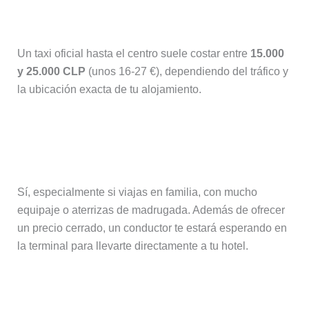
aeropuerto de Santiago de Chile?
Un taxi oficial hasta el centro suele costar entre
15.000
y 25.000 CLP
(unos 16-27 €), dependiendo del tráfico y
la ubicación exacta de tu alojamiento.
¿Merece la pena reservar un traslado
privado?
Sí, especialmente si viajas en familia, con mucho
equipaje o aterrizas de madrugada. Además de ofrecer
un precio cerrado, un conductor te estará esperando en
la terminal para llevarte directamente a tu hotel.
¿Es recomendable alquilar un coche?