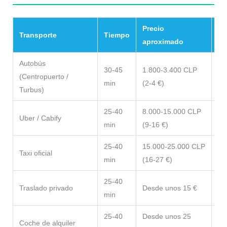
Precio
Transporte
Tiempo
Nu
aproximado
Autobús
30-45
1.800-3.400 CLP
(Centropuerto /
La
min
(2-4 €)
Turbus)
25-40
8.000-15.000 CLP
Bu
Uber / Cabify
min
(9-16 €)
pr
25-40
15.000-25.000 CLP
Có
Taxi oficial
min
(16-27 €)
eq
25-40
Traslado privado
Desde unos 15 €
La
min
25-40
Desde unos 25
Ide
Coche de alquiler