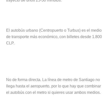
trayecto de unos 25-30 minutos.
¿Cuál es la opción más barata?
El autobús urbano (Centropuerto o Turbus) es el medio
de transporte más económico, con billetes desde 1.800
CLP.
¿Se puede llegar en metro desde el
aeropuerto?
No de forma directa. La línea de metro de Santiago no
llega hasta el aeropuerto, por lo que hay que combinar
el autobús con el metro si quieres usar ambos medios.
¿Cuánto cuesta un taxi desde el