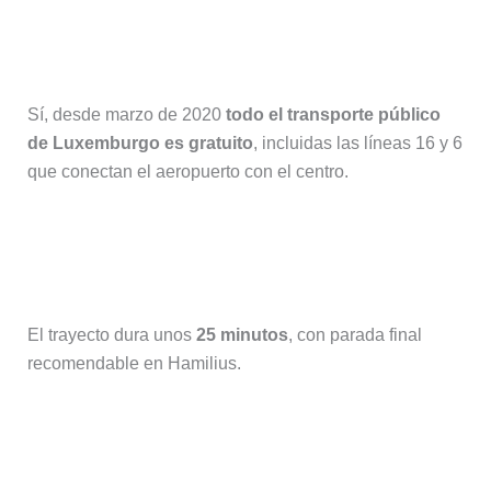
¿Es verdad que el autobús del
aeropuerto de Luxemburgo es gratis?
Sí, desde marzo de 2020
todo el transporte público
de Luxemburgo es gratuito
, incluidas las líneas 16 y 6
que conectan el aeropuerto con el centro.
¿Cuánto se tarda del aeropuerto de
Luxemburgo al centro en autobús?
El trayecto dura unos
25 minutos
, con parada final
recomendable en Hamilius.
¿Cuánto cuesta un taxi desde el
aeropuerto de Luxemburgo?