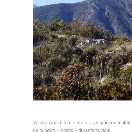
Ya seas mochilero o prefieras viajar con maleta,
de tu perro – o gato – durante tu viaje.