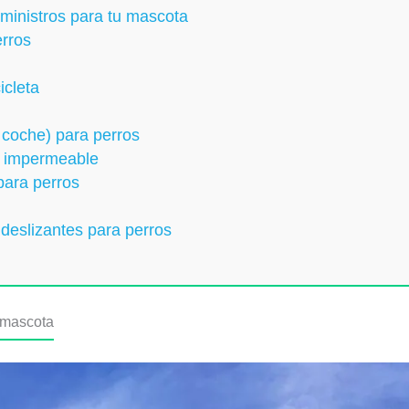
ministros para tu mascota
rros
icleta
l coche) para perros
e impermeable
 para perros
deslizantes para perros
u mascota