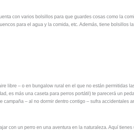
enta con varios bolsillos para que guardes cosas como la comi
s cuencos para el agua y la comida, etc. Además, tiene bolsillos l
 aire libre – o en bungalow rural en el que no están permitidas l
dad, es más una caseta para perros portátil) te parecerá un pe
a de campaña – al no dormir dentro contigo – sufra accidentale
jar con un perro en una aventura en la naturaleza. Aquí tienes