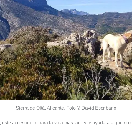
Sierra de Oltà, Alicante. Foto © David Escribano
 este accesorio te hará la vida más fácil y te ayudará a que no s