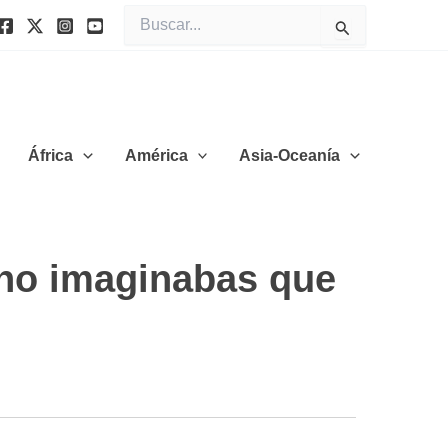
Buscar
por:
África
América
Asia-Oceanía
 no imaginabas que