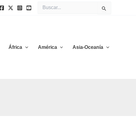
Buscar
por:
África
América
Asia-Oceanía