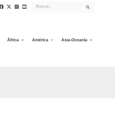
Buscar
por:
África
América
Asia-Oceanía