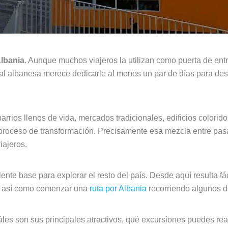
Albania
. Aunque muchos viajeros la utilizan como puerta de entra
tal albanesa merece dedicarle al menos un par de días para des
 barrios llenos de vida, mercados tradicionales, edificios color
 proceso de transformación. Precisamente esa mezcla entre pa
iajeros.
nte base para explorar el resto del país. Desde aquí resulta fá
la, así como comenzar una
ruta por Albania
recorriendo algunos de
les son sus principales atractivos, qué excursiones puedes real