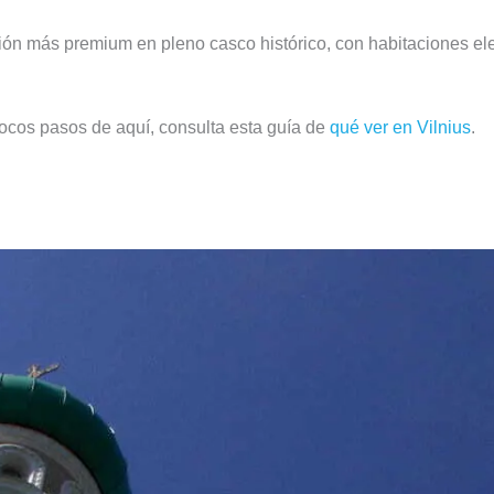
n más premium en pleno casco histórico, con habitaciones elega
pocos pasos de aquí, consulta esta guía de
qué ver en Vilnius
.
buena relación calidad-precio