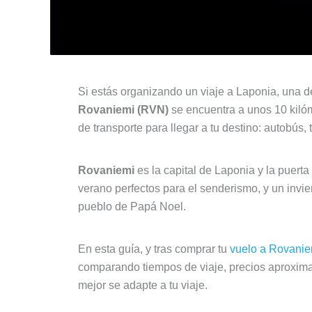
Si estás organizando un viaje a Laponia, una d
Rovaniemi (RVN)
se encuentra a unos 10 kilóme
de transporte para llegar a tu destino: autobús, 
Rovaniemi
es la capital de Laponia y la puerta
verano perfectos para el senderismo, y un invi
pueblo de Papá Noel.
En esta guía, y tras comprar tu
vuelo a Rovanie
comparando tiempos de viaje, precios aproximad
mejor se adapte a tu viaje.