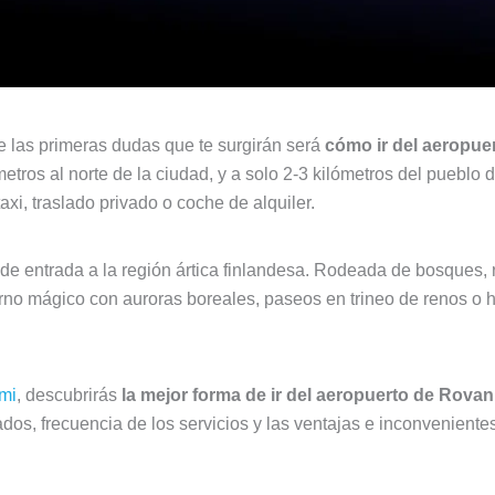
e las primeras dudas que te surgirán será
cómo ir del aeropue
tros al norte de la ciudad, y a solo 2-3 kilómetros del pueblo 
taxi, traslado privado o coche de alquiler.
 de entrada a la región ártica finlandesa. Rodeada de bosques, r
erno mágico con auroras boreales, paseos en trineo de renos o
mi
, descubrirás
la mejor forma de ir del aeropuerto de Rovan
os, frecuencia de los servicios y las ventajas e inconveniente