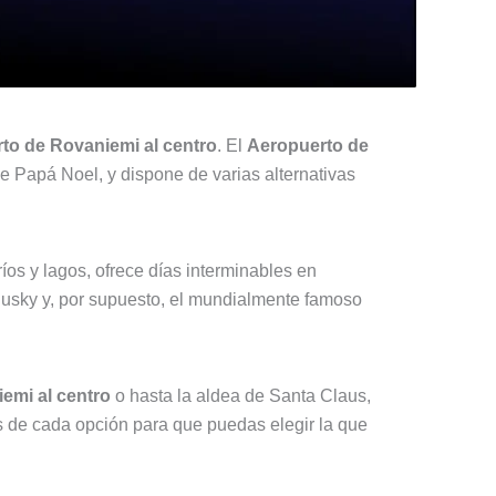
rto de Rovaniemi al centro
. El
Aeropuerto de
de Papá Noel, y dispone de varias alternativas
íos y lagos, ofrece días interminables en
 husky y, por supuesto, el mundialmente famoso
iemi al centro
o hasta la aldea de Santa Claus,
s de cada opción para que puedas elegir la que