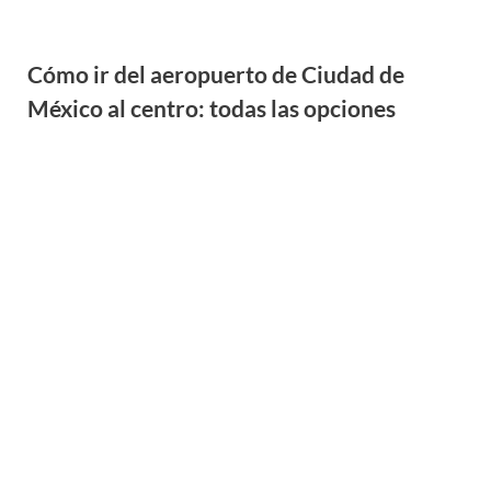
Cómo ir del aeropuerto de Ciudad de
México al centro: todas las opciones
Cómo ir del Aeropuerto de Puerto Iguazú
al centro o tu destino: todas las opciones