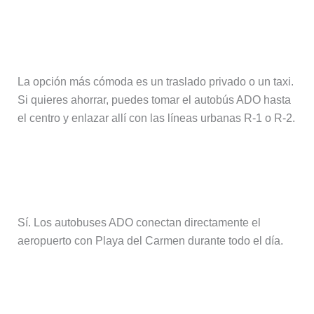
¿Cómo llegar desde el aeropuerto a
la Zona Hotelera?
La opción más cómoda es un traslado privado o un taxi.
Si quieres ahorrar, puedes tomar el autobús ADO hasta
el centro y enlazar allí con las líneas urbanas R-1 o R-2.
¿Hay autobuses directos a Playa del
Carmen?
Sí. Los autobuses ADO conectan directamente el
aeropuerto con Playa del Carmen durante todo el día.
¿Y a Tulum?