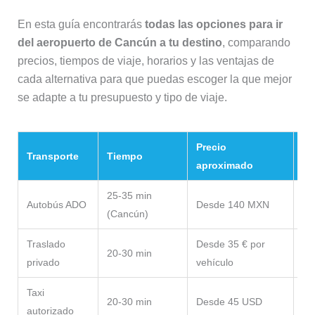
En esta guía encontrarás
todas las opciones para ir
del aeropuerto de Cancún a tu destino
, comparando
precios, tiempos de viaje, horarios y las ventajas de
cada alternativa para que puedas escoger la que mejor
se adapte a tu presupuesto y tipo de viaje.
Precio
Transporte
Tiempo
Nu
aproximado
25-35 min
La
Autobús ADO
Desde 140 MXN
(Cancún)
pr
Traslado
Desde 35 € por
20-30 min
La
privado
vehículo
Taxi
20-30 min
Desde 45 USD
Có
autorizado