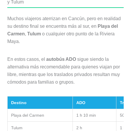
y Tulum
Muchos viajeros aterrizan en Cancún, pero en realidad
su destino final se encuentra más al sur, en
Playa del
Carmen
,
Tulum
o cualquier otro punto de la Riviera
Maya.
En estos casos, el
autobús ADO
sigue siendo la
alternativa más recomendable para quienes viajan por
libre, mientras que los traslados privados resultan muy
cómodos para familias o grupos.
Destino
ADO
Trasl
Playa del Carmen
1 h 10 min
50-60
Tulum
2 h
1 h 4