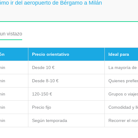
ómo ir del aeropuerto de Bérgamo a Milán
un vistazo
ón
Precio orientativo
Ideal para
min
Desde 10 €
La mayoría de 
min
Desde 8-10 €
Quienes prefier
min
120-150 €
Grupos o viaje
min
Precio fijo
Comodidad y ll
min
Según temporada
Recorrer el nort