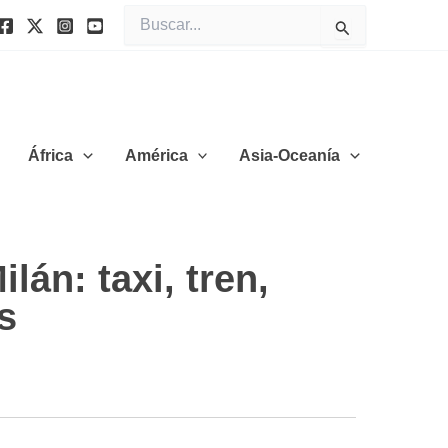
Buscar
por:
África
América
Asia-Oceanía
án: taxi, tren,
s