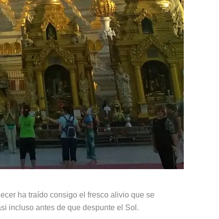
decer ha traído consigo el fresco alivio que se
i incluso antes de que despunte el Sol.