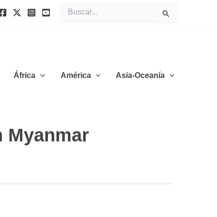
Buscar
por:
África
América
Asia-Oceanía
en Myanmar