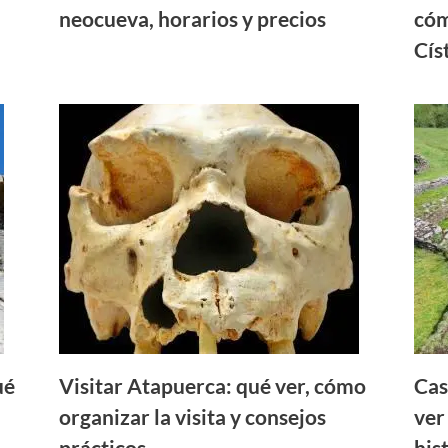
neocueva, horarios y precios
cóm
Cís
ué
Visitar Atapuerca: qué ver, cómo
Cas
organizar la visita y consejos
ver
prácticos
his