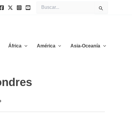
Buscar
por:
África
América
Asia-Oceanía
ondres
o