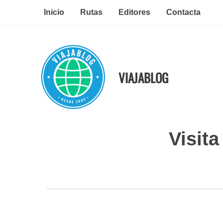
Ir
Inicio
Rutas
Editores
Contacta
al
contenido
VIAJABLOG
Visit