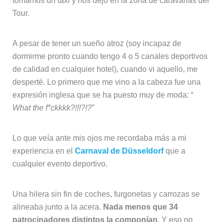
tomamos un taxi y nos dejó en la zona de caravanas del
Tour.
A pesar de tener un sueño atroz (soy incapaz de
dormirme pronto cuando tengo 4 o 5 canales deportivos
de calidad en cualquier hotel), cuando vi aquello, me
desperté. Lo primero que me vino a la cabeza fue una
expresión inglesa que se ha puesto muy de moda: “
What the f*ckkkk?!!!?!?
”
Lo que veía ante mis ojos me recordaba más a mi
experiencia en el
Carnaval de Düsseldorf
que a
cualquier evento deportivo.
Una hilera sin fin de coches, furgonetas y carrozas se
alineaba junto a la acera.
Nada menos que 34
patrocinadores distintos la componían
. Y eso no