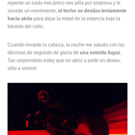
repente un ruido mecánico nos pilla por sorpresa y le
sucede un movimiento,
el techo se desliza lentamente
hacia atrás
para dejar la mitad de la estancia bajo la
bóveda del cielo.
Cuando levanto la cabeza, la noche me saluda con las
décimas de segundo de gloria de
una estrella fugaz
.
Tan sorprendido estoy que no atino a pedir un deseo,
sólo a sonreír.