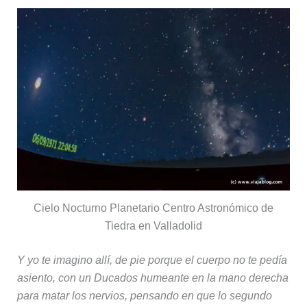
Cielo Nocturno Planetario Centro Astronómico de
Tiedra en Valladolid
Y yo te imagino allí, de pie porque el cuerpo no te pedía
asiento, con un Ducados humeante en la mano derecha
para matar los nervios, pensando en que lo segundo