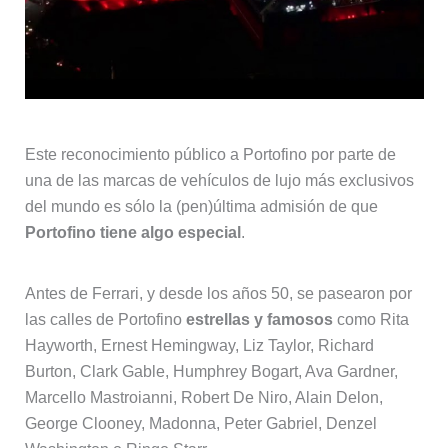
Este reconocimiento público a Portofino por parte de
una de las marcas de vehículos de lujo más exclusivos
del mundo es sólo la (pen)última admisión de que
Portofino tiene algo especial
.
Antes de Ferrari, y desde los años 50, se pasearon por
las calles de Portofino
estrellas y famosos
como Rita
Hayworth, Ernest Hemingway, Liz Taylor, Richard
Burton, Clark Gable, Humphrey Bogart, Ava Gardner,
Marcello Mastroianni, Robert De Niro, Alain Delon,
George Clooney, Madonna, Peter Gabriel, Denzel