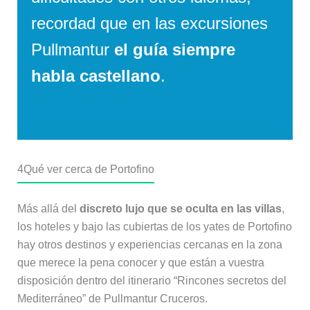
recordad que en las excursiones
Pullmantur
el guía siempre
habla castellano
.
4
Qué ver cerca de Portofino
Más allá del
discreto lujo que se oculta en las villas
,
los hoteles y bajo las cubiertas de los yates de Portofino
hay otros destinos y experiencias cercanas en la zona
que merece la pena conocer y que están a vuestra
disposición dentro del itinerario “Rincones secretos del
Mediterráneo” de Pullmantur Cruceros.