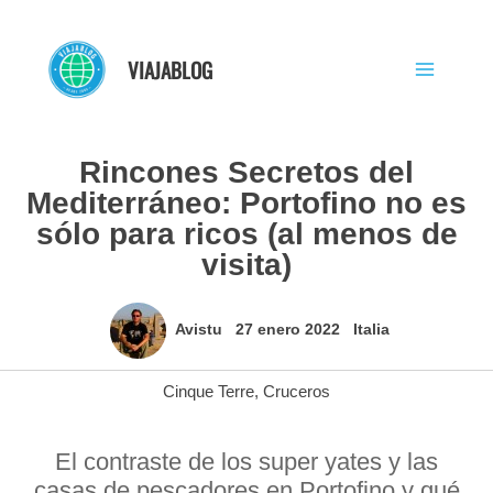
Ir
al
VIAJABLOG
contenido
Rincones Secretos del
Mediterráneo: Portofino no es
sólo para ricos (al menos de
visita)
Avistu
27 enero 2022
Italia
Cinque Terre
,
Cruceros
El contraste de los super yates y las
casas de pescadores en Portofino y qué