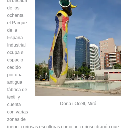
la década
de los
ochenta,
el Parque
de la
España
Industrial
ocupa el
espacio
cedido
por una
antigua
fábrica de
textil y
Dona i Ocell, Miró
cuenta
con varias
zonas de
juego, curiosas esculturas como un curioso dragón que