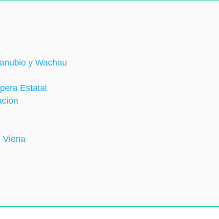
 Danubio y Wachau
Ópera Estatal
ación
e Viena