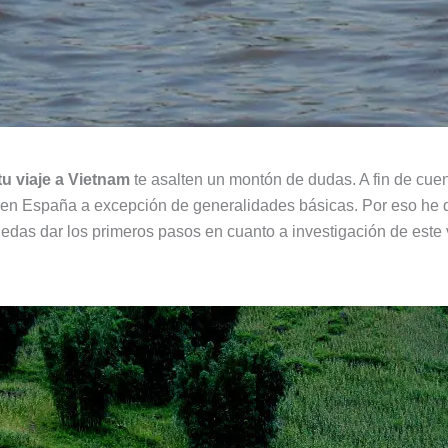
u viaje a Vietnam
te asalten un montón de dudas. A fin de cuent
n España a excepción de generalidades básicas. Por eso he q
edas dar los primeros pasos en cuanto a investigación de este v