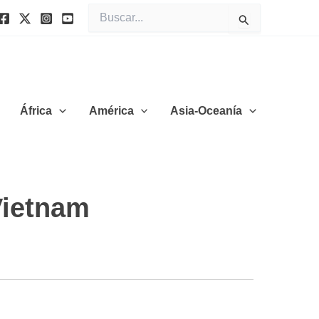
Buscar
por:
África
América
Asia-Oceanía
Vietnam