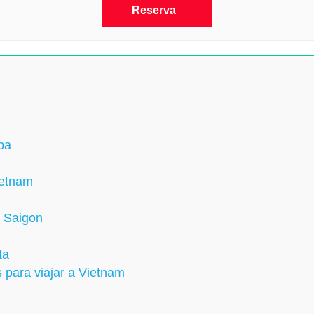
Reserva
pa
ietnam
a Saigon
ta
 para viajar a Vietnam