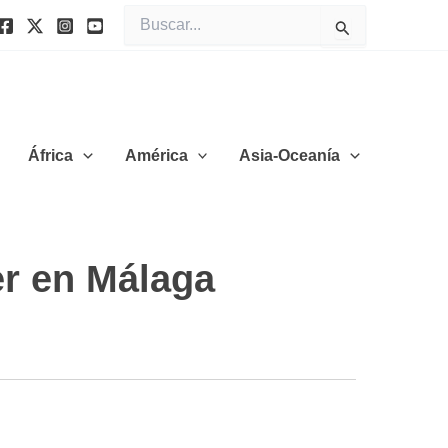
Buscar
por:
África
América
Asia-Oceanía
er en Málaga