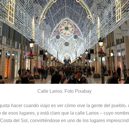
Calle Larios. Foto Pixabay
ta hacer cuando viajo es ver cómo vive la gente del pueblo, ci
de esos lugares, y está claro que la calle Larios – cuyo nombre
 Costa del Sol, convirtiéndose en uno de los lugares imprescin