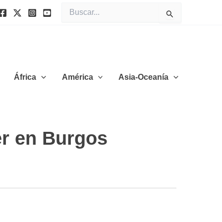
Buscar
por:
África
América
Asia-Oceanía
er en Burgos