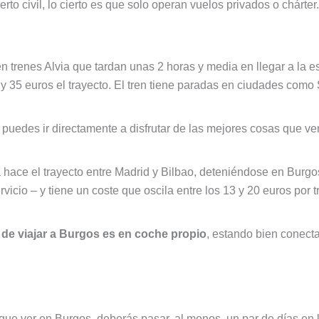
civil, lo cierto es que solo operan vuelos privados o chárter.
n trenes Alvia que tardan unas 2 horas y media en llegar a la e
 y 35 euros el trayecto. El tren tiene paradas en ciudades como
í puedes ir directamente a disfrutar de las mejores cosas que ve
 hace el trayecto entre Madrid y Bilbao, deteniéndose en Burgos
icio – y tiene un coste que oscila entre los 13 y 20 euros por t
de viajar a Burgos es en coche propio
, estando bien conect
 que ver en Burgos, deberás pasar, al menos, un par de días en 