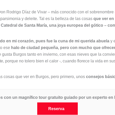
n Don Rodrigo Díaz de Vivar – más conocido con el sobrenombr
rsimonia y deleite. Tal es la belleza de las cosas
que ver en
 Catedral de Santa María, una joya europea del gótico – c
do en mi corazón, pues fue la cuna de mi querida abuela
y e
do ese
halo de ciudad pequeña, pero con mucho que ofrece
e gusta Burgos tanto en invierno, con esas nieves que la convie
e, porque no tolero bien el calor -, cuando florece la vida en s
as cosas que ver en Burgos, pero primero, unos
consejos básic
con un magnífico tour gratuito guiado por un experto en l
Reserva