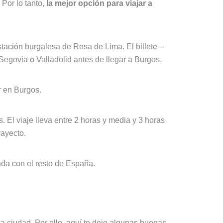
 Por lo tanto,
la mejor opción para viajar a
stación burgalesa de Rosa de Lima. El billete –
 Segovia o Valladolid antes de llegar a Burgos.
r en Burgos.
. El viaje lleva entre 2 horas y media y 3 horas
rayecto.
ada con el resto de España.
la ciudad. Por ello, aquí te dejo algunas buenas