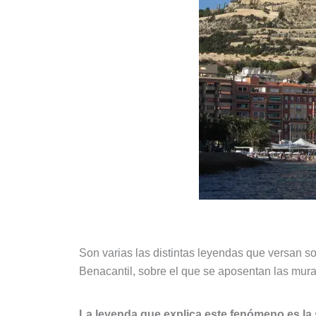
Son varias las distintas leyendas que versan sob
Benacantil, sobre el que se aposentan las mural
La leyenda que explica este fenómeno es la 