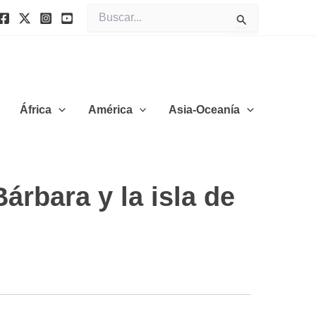
Buscar
por:
África
América
Asia-Oceanía
árbara y la isla de