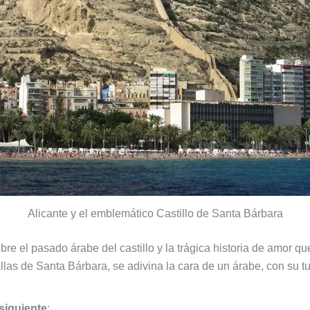
Alicante y el emblemático Castillo de Santa Bárbara
re el pasado árabe del castillo y la trágica historia de amor que 
las de Santa Bárbara, se adivina la cara de un árabe, con su tu
siguiente
: