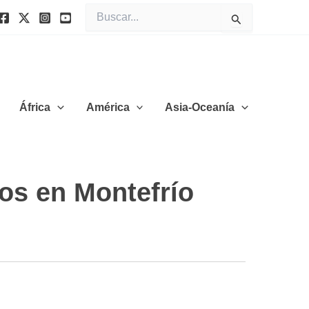
Buscar
por:
África
América
Asia-Oceanía
cos en Montefrío