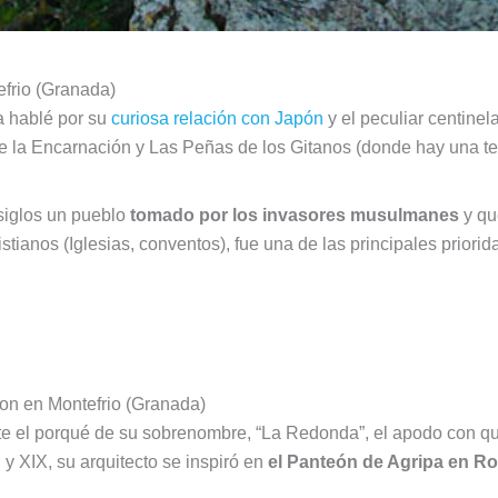
efrio (Granada)
ya hablé por su
curiosa relación con Japón
y el peculiar centinel
de la Encarnación y Las Peñas de los Gitanos (donde hay una ter
siglos un pueblo
tomado por los invasores musulmanes
y qu
istianos (Iglesias, conventos), fue una de las principales priori
cion en Montefrio (Granada)
nte el porqué de su sobrenombre, “La Redonda”, el apodo con qu
I y XIX, su arquitecto se inspiró en
el Panteón de Agripa en R