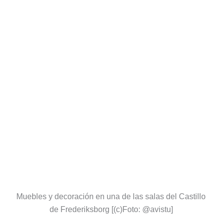
Muebles y decoración en una de las salas del Castillo
de Frederiksborg [(c)Foto: @avistu]
5.- Visitas guiadas en español al Castillo de
Frederiksborg
Si quieres hacer una visita guiada en español al