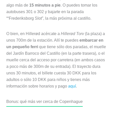
O bien, en Hillerød acércate a
Hillerød Torv
(la plaza) a
unos 700m de la estación. Allí te puedes
embarcar en
un pequeño ferri
que tiene sólo dos paradas, el muelle
del Jardín Barroco del Castillo (en la parte trasera), o el
muelle cerca del acceso por carretera (en ambos casos
a poco más de 300m de su entrada). El trayecto dura
unos 30 minutos, el billete cuesta 30 DKK para los
adultos o sólo 10 DKK para niños y tienes más
información sobre horarios y pago
aquí
.
Bonus: qué más ver cerca de Copenhague
Además del Castillo de Frederiksborg en Hillerød, os
recomendamos estas
visitas cerca de Copenhague
:
El Museo Marítimo de Dinamarca en
Helsingør