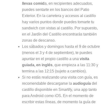
en el Jardín del Castillo encontrarás también
zonas de descanso.
Los sábados y domingos hasta el 9 de octubre
(menos el 3 y 4 de septiembre), te puedes
apuntar en el propio castillo a una
visita
guiada, en inglés
, que empieza a las 11:30 y
termina a las 12:15 (sujeto a cambios).
Si no estás realizando una visita con guía, es
recomendable descargarse la
audioguía
del
castillo disponible en Smartify, una app tanto
para Android como iOS. En el momento de
escribir estas líneas, de momento la guía de
Frederiksborg sólo está disponible en danés e
inglés. Por supuesto, si usa audioguía lleva
auriculares.
Todos los jueves a las 13:30 hay un
concierto
del Órgano de Compenius
, de 1610, gratuito