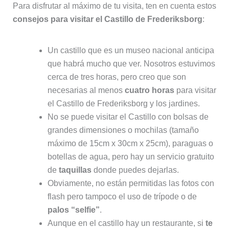
cerca de tres horas, pero creo que son
necesarias al menos
cuatro horas
para visitar
el Castillo de Frederiksborg y los jardines.
No se puede visitar el Castillo con bolsas de
grandes dimensiones o mochilas (tamaño
máximo de 15cm x 30cm x 25cm), paraguas o
botellas de agua, pero hay un servicio gratuito
de
taquillas
donde puedes dejarlas.
Obviamente, no están permitidas las fotos con
flash pero tampoco el uso de trípode o de
palos “selfie”
.
Aunque en el castillo hay un restaurante, si
te
llevas comid
a, en recipientes adecuados,
puedes sentarte en los bancos del Patio
Exterior. En la carretera y accesos al castillo
hay varios puntos donde puedes tomarte tu
sandwich con vistas al castillo. Por supuesto,