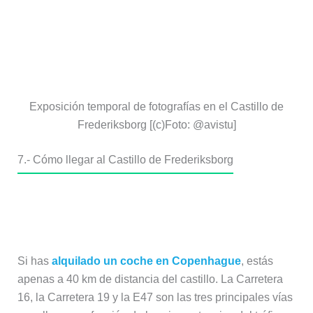
Exposición temporal de fotografías en el Castillo de
Frederiksborg [(c)Foto: @avistu]
7.- Cómo llegar al Castillo de Frederiksborg
Ir en coche al Castillo de
Frederiksborg
Si has
alquilado un coche en Copenhague
, estás
apenas a 40 km de distancia del castillo. La Carretera
16, la Carretera 19 y la E47 son las tres principales vías
para llegar, en función de las circunstancias del tráfico y
de dónde estés aparcado en Copenhague.
El
parking
más cercano al castillo es el
“Parkering
Frederiksborg Slot, Hillerød | APCOA PARKING”
que