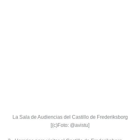
La Sala de Audiencias del Castillo de Frederiksborg
[(c)Foto: @avistu]
3.- Horarios para visitar el Castillo de Frederiksborg
El Castillo de Frederiksborg está
abierto todos los
días del año
.