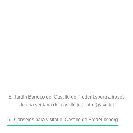
El Jardín Barroco del Castillo de Frederiksborg a través
de una ventana del castillo [(c)Foto: @avistu]
6.- Consejos para visitar el Castillo de Frederiksborg
Para disfrutar al máximo de tu visita, ten en cuenta estos
consejos para visitar el Castillo de Frederiksborg
:
Un castillo que es un museo nacional anticipa
que habrá mucho que ver. Nosotros estuvimos