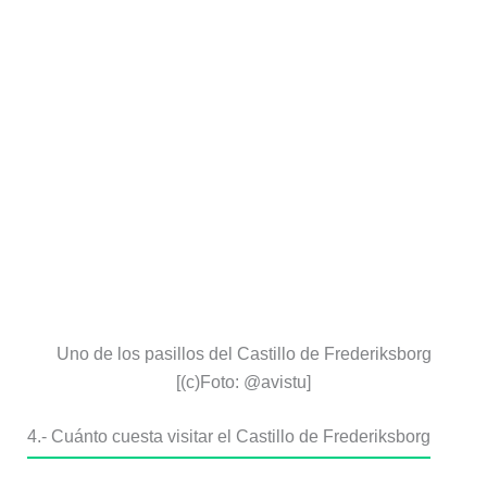
Uno de los pasillos del Castillo de Frederiksborg
[(c)Foto: @avistu]
4.- Cuánto cuesta visitar el Castillo de Frederiksborg
Estos son los precios y tipos de entrada al Castillo de
Frederiksborg (aunque con
la Copenhaguen Card la
entrada es gratuita
, como os hemos contado en
este
artículo sobre ella
):