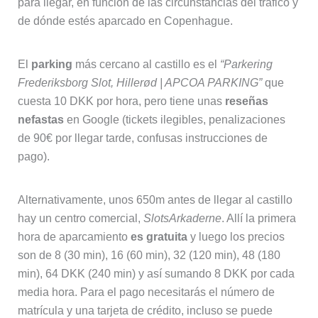
cuesta 10 DKK por hora, pero tiene unas
reseñas
nefastas
en Google (tickets ilegibles, penalizaciones
de 90€ por llegar tarde, confusas instrucciones de
pago).
Alternativamente, unos 650m antes de llegar al castillo
hay un centro comercial,
SlotsArkaderne
. Allí la primera
hora de aparcamiento
es gratuita
y luego los precios
son de 8 (30 min), 16 (60 min), 32 (120 min), 48 (180
min), 64 DKK (240 min) y así sumando 8 DKK por cada
media hora. Para el pago necesitarás el número de
matrícula y una tarjeta de crédito, incluso se puede
hacer online hasta un máximo de 48 horas después de
haberte ido.
En la calle
Batzkes Bakke
se puede
aparcar gratis
y
está a sólo a unos 12 minutos a pie del castillo.