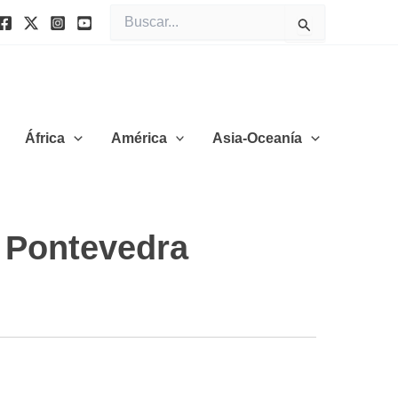
Buscar
por:
África
América
Asia-Oceanía
, Pontevedra