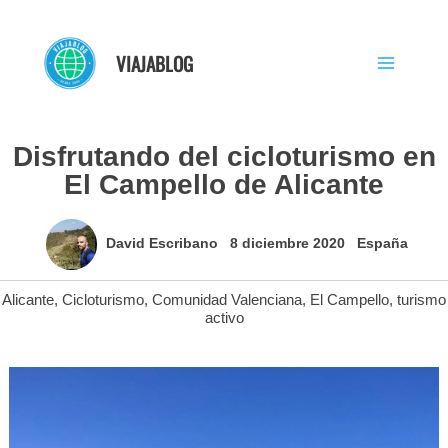
Ir
al
VIAJABLOG
contenido
Disfrutando del cicloturismo en
El Campello de Alicante
David Escribano
8 diciembre 2020
España
Alicante
,
Cicloturismo
,
Comunidad Valenciana
,
El Campello
,
turismo
activo