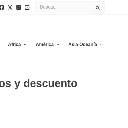
Buscar
por:
África
América
Asia-Oceanía
cios y descuento