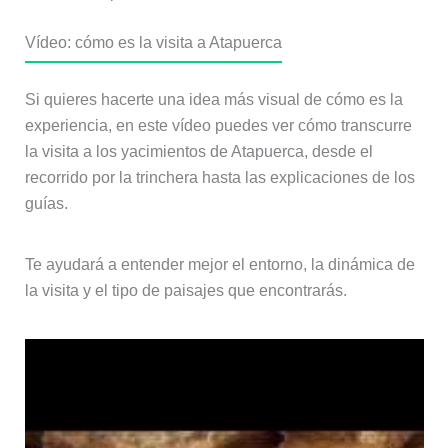
Vídeo: cómo es la visita a Atapuerca
Si quieres hacerte una idea más visual de cómo es la
experiencia, en este vídeo puedes ver cómo transcurre
la visita a los yacimientos de Atapuerca, desde el
recorrido por la trinchera hasta las explicaciones de los
guías.
Te ayudará a entender mejor el entorno, la dinámica de
la visita y el tipo de paisajes que encontrarás.