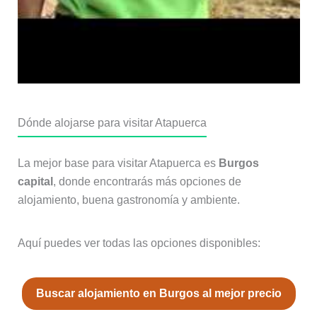
Dónde alojarse para visitar Atapuerca
La mejor base para visitar Atapuerca es
Burgos
capital
, donde encontrarás más opciones de
alojamiento, buena gastronomía y ambiente.
Aquí puedes ver todas las opciones disponibles:
Buscar alojamiento en Burgos al mejor precio