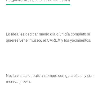
¿Cuánto tiempo se necesita para
visitar Atapuerca?
Lo ideal es dedicar medio día o un día completo si
quieres ver el museo, el CAREX y los yacimientos.
¿Se pueden visitar los yacimientos
por libre?
No, la visita se realiza siempre con guía oficial y con
reserva previa.
¿Es recomendable visitar Atapuerca
con niños?