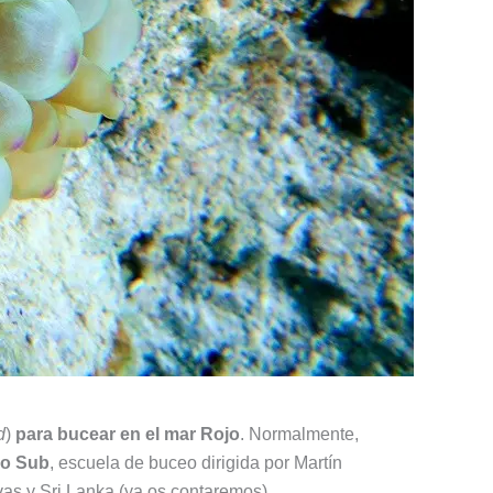
d
)
para bucear en el mar Rojo
. Normalmente,
ro Sub
, escuela de buceo dirigida por Martín
ivas y Sri Lanka (ya os contaremos).