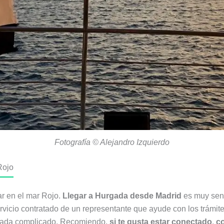
Fotografía © Alejandro Izquierdo
Rojo
r en el mar Rojo.
Llegar a Hurgada desde Madrid
es muy senc
servicio contratado de un representante que ayude con los trámi
s nada complicado. Recomiendo,
si te gusta estar conectado
,
co