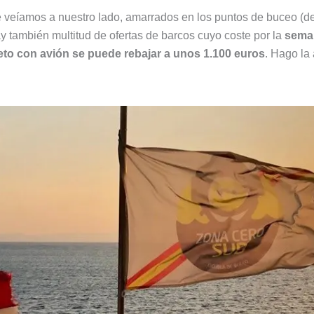
 veíamos a nuestro lado, amarrados en los puntos de buceo (de
ay también multitud de ofertas de barcos cuyo coste por la
seman
eto con avión se puede rebajar a unos 1.100 euros
. Hago la