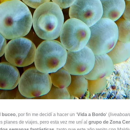
l buceo
, por fin me decidí a hacer un ‘
Vida a Bordo
‘ (
liveaboar
 planes de viajes, pero esta vez me uní al
grupo de Zona Ce
 dos semanas fantásticas
, tanto que este año repito con Mald