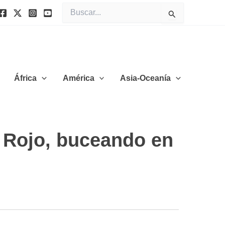
Buscar
por:
África
América
Asia-Oceanía
r Rojo, buceando en