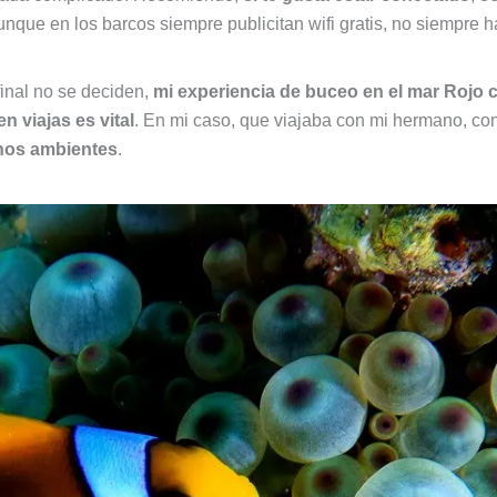
unque en los barcos siempre publicitan wifi gratis, no siempre h
inal no se deciden,
mi experiencia de buceo en el mar Rojo c
n viajas es vital
. En mi caso, que viajaba con mi hermano, co
nos ambientes
.