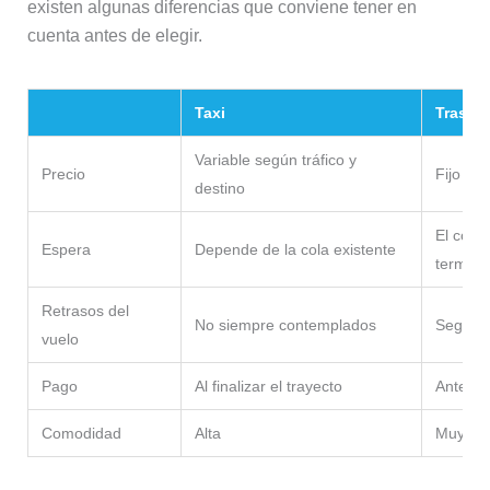
existen algunas diferencias que conviene tener en
cuenta antes de elegir.
Taxi
Traslad
Variable según tráfico y
Precio
Fijo de
destino
El cond
Espera
Depende de la cola existente
termina
Retrasos del
No siempre contemplados
Seguimi
vuelo
Pago
Al finalizar el trayecto
Antes de
Comodidad
Alta
Muy alt