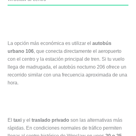
¿Cuál es la forma más barata de ir
del aeropuerto de Wroclaw al centro?
La opción más económica es utilizar el
autobús
urbano 106
, que conecta directamente el aeropuerto
con el centro y la estación principal de tren. Si tu vuelo
llega de madrugada, el autobús nocturno 206 ofrece un
recorrido similar con una frecuencia aproximada de una
hora.
¿Cuál es la forma más rápida?
El
taxi
y el
traslado privado
son las alternativas más
rápidas. En condiciones normales de tráfico permiten
llegar al centro histórico de Wroclaw en unos
20 o 25