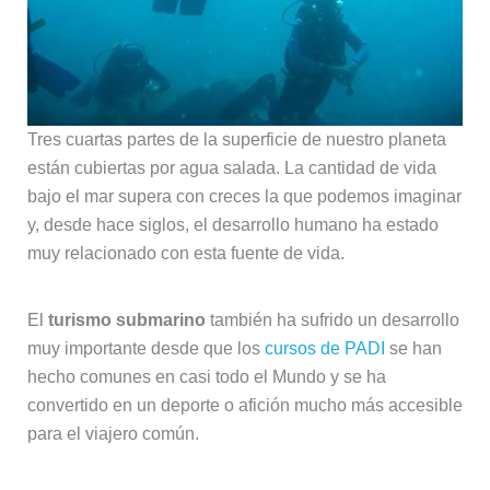
Tres cuartas partes de la superficie de nuestro planeta
están cubiertas por agua salada. La cantidad de vida
bajo el mar supera con creces la que podemos imaginar
y, desde hace siglos, el desarrollo humano ha estado
muy relacionado con esta fuente de vida.
El
turismo submarino
también ha sufrido un desarrollo
muy importante desde que los
cursos de PADI
se han
hecho comunes en casi todo el Mundo y se ha
convertido en un deporte o afición mucho más accesible
para el viajero común.