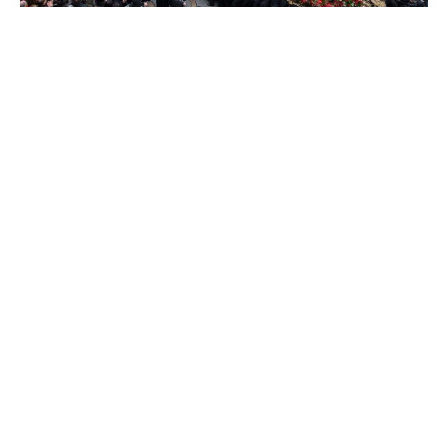
Programa Semana Santa León 2024:
procesiones, recorridos, actos y
horarios
Estos son los horarios, actos, y recorridos que
realizan las Procesiones que se celebran en León
durante esta Semana Santa de 2024, entre el 24 y
31 de marzo