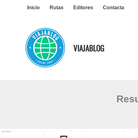
Ir
Inicio
Rutas
Editores
Contacta
al
contenido
VIAJABLOG
Resu