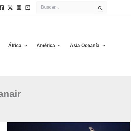
Buscar
por:
África
América
Asia-Oceanía
anair