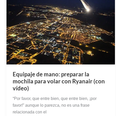
Equipaje de mano: preparar la
mochila para volar con Ryanair (con
vídeo)
“Por favor, que entre bien, que entre bien, ¡por
favor!” aunque lo parezca, no es una frase
relacionada con el