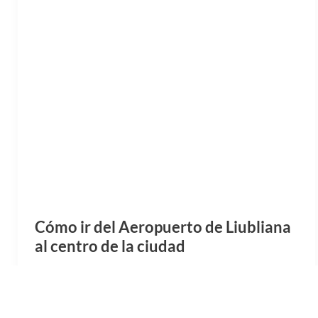
Cómo ir del Aeropuerto de Liubliana
al centro de la ciudad
Guía completa para ir del Aeropuerto de Liubliana al
centro de la ciudad. Traslados públicos, privados y
alquiler de coche.