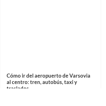
Cómo ir del aeropuerto de Varsovia
al centro: tren, autobús, taxi y
traslados
Guía completa para ir del Aeropuerto de Varsovia al
centro de la ciudad. Tren, autobús, alquiler de