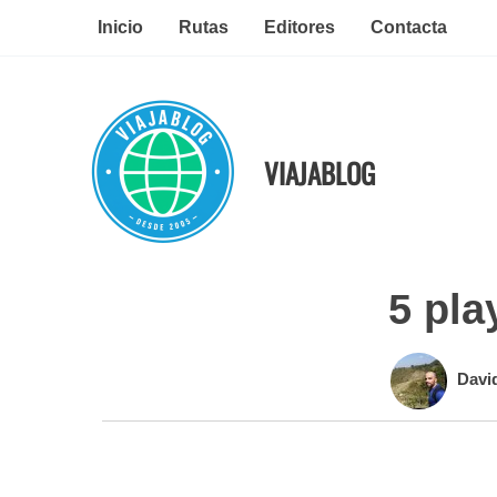
Ir
Inicio
Rutas
Editores
Contacta
al
contenido
VIAJABLOG
5 pla
Davi