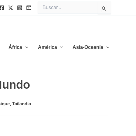
Buscar
por:
África
América
Asia-Oceanía
 Mundo
ique
,
Tailandia