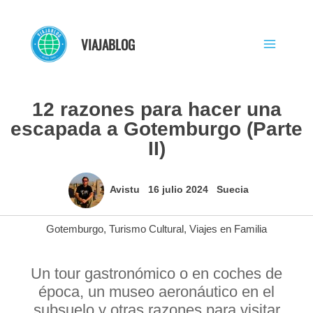
Ir
al
VIAJABLOG
contenido
12 razones para hacer una
escapada a Gotemburgo (Parte
II)
Avistu
16 julio 2024
Suecia
Gotemburgo
,
Turismo Cultural
,
Viajes en Familia
Un tour gastronómico o en coches de
época, un museo aeronáutico en el
subsuelo y otras razones para visitar